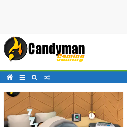
Candyman
Gaming
News
–
Mods
–
Traductions