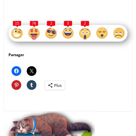
Une réaction ?
15
76
2
3
2
Partager
Plus