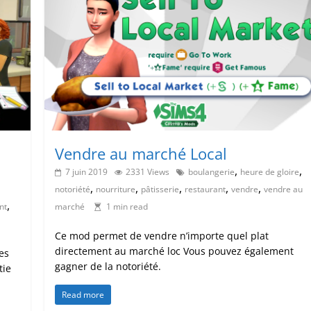
Vendre au marché Local
,
,
7 juin 2019
2331 Views
boulangerie
heure de gloire
,
,
,
,
,
notoriété
nourriture
pâtisserie
restaurant
vendre
vendre au
,
nt
marché
1 min read
Ce mod permet de vendre n’importe quel plat
directement au marché loc Vous pouvez également
es
gagner de la notoriété.
tie
Read more