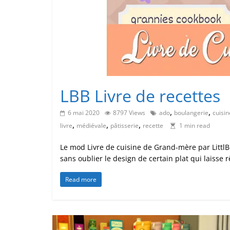
LBB Livre de recettes
,
,
6 mai 2020
8797 Views
ado
boulangerie
cuisin
,
,
,
livre
médiévale
pâtisserie
recette
1 min read
Le mod Livre de cuisine de Grand-mère par LittlB
sans oublier le design de certain plat qui laisse r
Read more