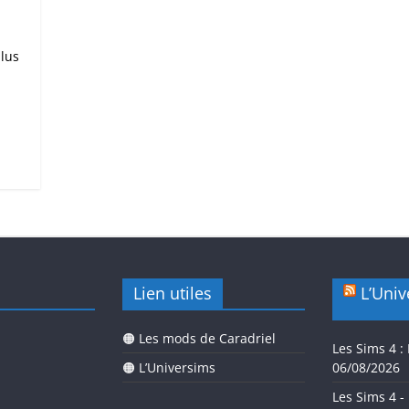
plus
Lien utiles
L’Uni
🟠 Les mods de Caradriel
Les Sims 4 :
🟠 L’Universims
06/08/2026
Les Sims 4 - 