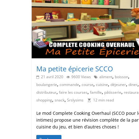
Ma petite épicerie SCCO
,
,
21 avril 2020
9600 Views
aliment
boisson
,
,
,
,
,
,
boulangerie
commande
course
cuisine
déjeuner
diner
,
,
,
,
distributeur
faire les courses
famille
pâtisserie
restaura
,
,
shopping
snack
Srslysims
12 min read
Le mod Complete Cooking Overhaul (SCCO pour l
intimes) propose une révision complète de la par
cuisine du jeu, et bien d’autres choses !