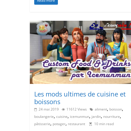
Read more
Les mods ultimes de cuisine et
boissons
,
,
24 mai 2019
11612 Views
aliment
boisson
,
,
,
,
,
boulangerie
cuisine
icemunmun
jardin
nourriture
,
,
pâtisserie
potager
restaurant
10 min read