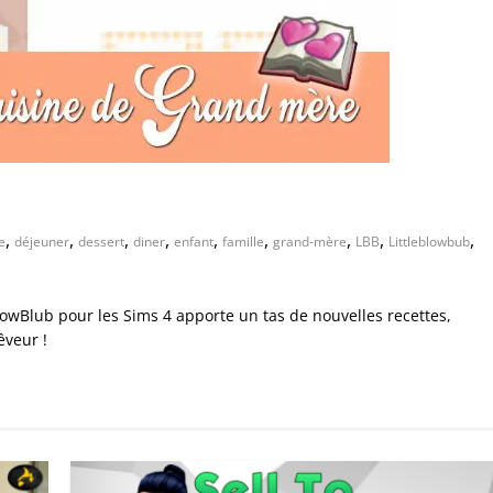
,
,
,
,
,
,
,
,
,
e
déjeuner
dessert
diner
enfant
famille
grand-mère
LBB
Littleblowbub
owBlub pour les Sims 4 apporte un tas de nouvelles recettes,
êveur !