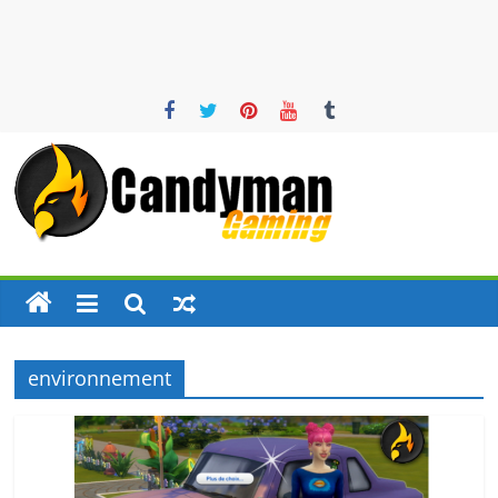
Candyman
Gaming
News
–
environnement
Mods
–
Traductions