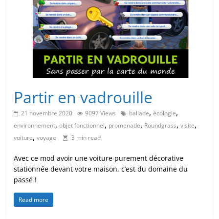
Partir en vadrouille
,
,
21 novembre 2020
9097 Views
ballade
écologie
,
,
,
,
,
environnement
objet fonctionnel
promenade
Roundgrass
visite
,
voiture
voyage
3 min read
Avec ce mod avoir une voiture purement décorative
stationnée devant votre maison, c’est du domaine du
passé !
Read more